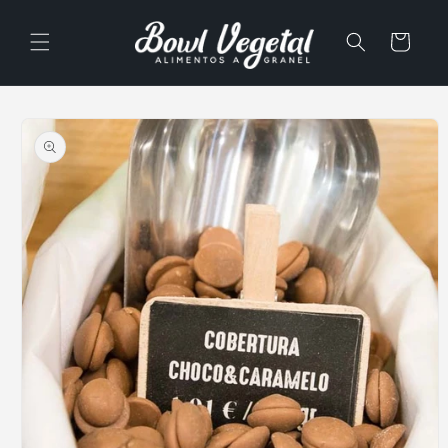
Ir
directamente
al contenido
Carrito
Ir
directamente
a la
información
del producto