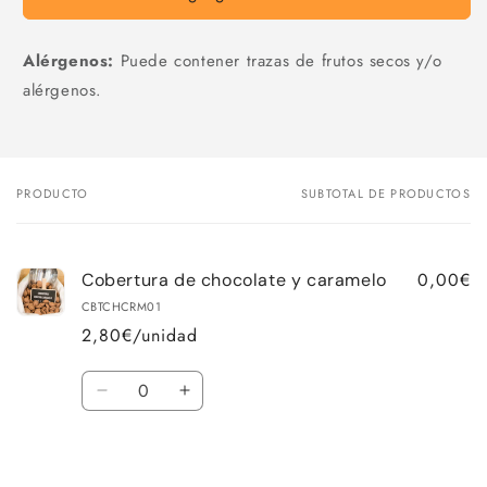
de
de
chocolate
chocolate
Alérgenos:
Puede contener trazas de frutos secos y/o
y
y
caramelo
caramelo
alérgenos.
PRODUCTO
SUBTOTAL DE PRODUCTOS
Tu
carrito
0,00€
Cobertura de chocolate y caramelo
CBTCHCRM01
2,80€/unidad
Cantidad
Reducir
Aumentar
cantidad
cantidad
para
para
Cargando...
Default
Default