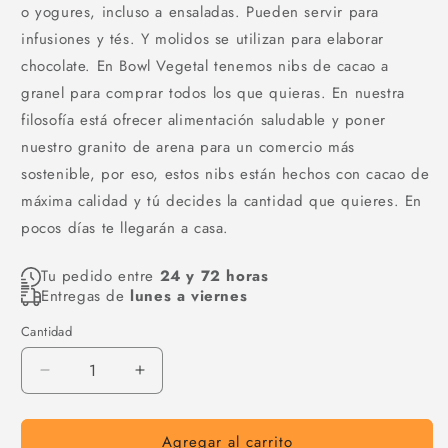
o yogures, incluso a ensaladas. Pueden servir para
infusiones y tés. Y molidos se utilizan para elaborar
chocolate. En Bowl Vegetal tenemos nibs de cacao a
granel para comprar todos los que quieras. En nuestra
filosofía está ofrecer alimentación saludable y poner
nuestro granito de arena para un comercio más
sostenible, por eso, estos nibs están hechos con cacao de
máxima calidad y tú decides la cantidad que quieres. En
pocos días te llegarán a casa.
Tu pedido entre
24 y 72 horas
Entregas de
lunes a viernes
Cantidad
Cantidad
Reducir
Aumentar
cantidad
cantidad
para
para
Agregar al carrito
Cobertura
Cobertura