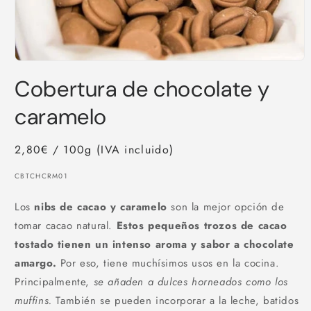
Abrir
elemento
Cobertura de chocolate y
multimedia
1
en
caramelo
una
ventana
modal
2,80€ / 100g (IVA incluido)
SKU:
CBTCHCRM01
Los
nibs de cacao y caramelo
son la mejor opción de
tomar cacao natural.
Estos pequeños trozos de cacao
tostado tienen un intenso aroma y sabor a chocolate
amargo.
Por eso, tiene muchísimos usos en la cocina.
Principalmente,
se añaden a dulces horneados como los
muffins.
También se pueden incorporar a la leche, batidos