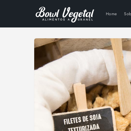
Ir
directamente
al contenido
Home
Sob
Ir
directamente
a la
información
del producto