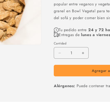
popular entre veganos y vegeta
granel en Bowl Vegetal para te
del sofá y poder comer bien si
Tu pedido entre
24 y 72 ho
Entregas de
lunes a vierne
Cantidad
Cantidad
Reducir
Aumentar
cantidad
cantidad
para
para
Agregar al
Filetes
Filetes
de
de
soja
soja
Alérgenos:
Puede contener tra
texturizada
texturizada