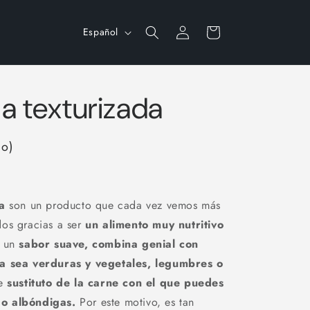
Iniciar
I
Carrito
Español
sesión
d
i
o
ja texturizada
m
a
do)
a
son un producto que cada vez vemos más
dos gracias a ser
un alimento muy nutritivo
 un
sabor suave, combina genial con
ya sea verduras y vegetales, legumbres o
le
sustituto de la carne con el que puedes
 o albóndigas.
Por este motivo, es tan