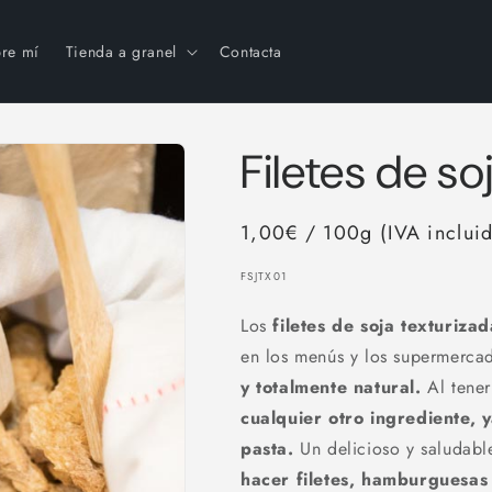
re mí
Tienda a granel
Contacta
Filetes de so
1,00€ / 100g (IVA inclui
SKU:
FSJTX01
Los
filetes de soja texturizad
en los menús y los supermerca
y totalmente natural.
Al tener
cualquier otro ingrediente, 
pasta.
Un delicioso y saludab
hacer filetes, hamburguesas