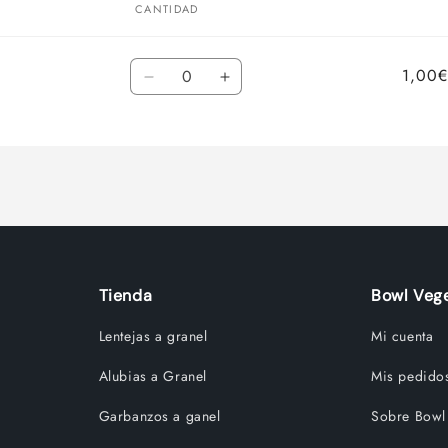
CANTIDAD
Cantidad
1,00€
Reducir
Aumentar
cantidad
cantidad
para
para
Default
Default
Title
Title
Tienda
Bowl Vege
Lentejas a granel
Mi cuenta
Alubias a Granel
Mis pedido
Garbanzos a ganel
Sobre Bowl