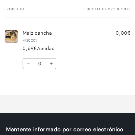
PRODUCTO
SUBTOTAL DE PRODUCTOS
Tu
carrito
0,00€
Maiz cancha
MIZCC01
0,69€/unidad
Cantidad
Reducir
Aumentar
cantidad
cantidad
para
para
Cargando...
Default
Default
Title
Title
Mantente informado por correo electrónico