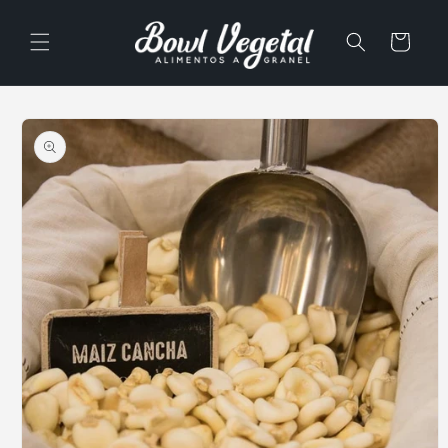
Ir
directamente
al contenido
Carrito
Ir
directamente
a la
información
del producto