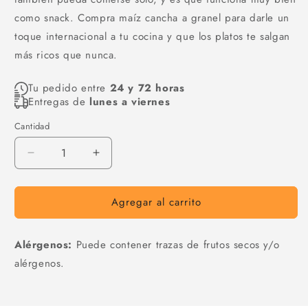
como snack. Compra maíz cancha a granel para darle un
toque internacional a tu cocina y que los platos te salgan
más ricos que nunca.
Tu pedido entre
24 y 72 horas
Entregas de
lunes a viernes
Cantidad
Cantidad
Reducir
Aumentar
cantidad
cantidad
para
para
Agregar al carrito
Maiz
Maiz
cancha
cancha
Alérgenos:
Puede contener trazas de frutos secos y/o
alérgenos.