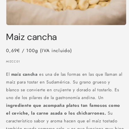
Abrir
elemento
Maiz cancha
multimedia
1
en
una
0,69€ / 100g (IVA incluido)
ventana
modal
SKU:
MIZCC01
El
maíz cancha
es una de las formas en las que llaman al
maíz para tostar en Sudamérica. Su grano grueso y
blanco se convierte en crujiente y dorado al tostarlo. Es
uno de los pilares de la gastronomía andina. Un
ingrediente que acompaña platos tan famosos como
el ceviche, la carne asada o los chicharrones.
Su
característico sabor y aroma hacen que el maíz tostado
también pueda comerse solo, y es que funciona muy bien