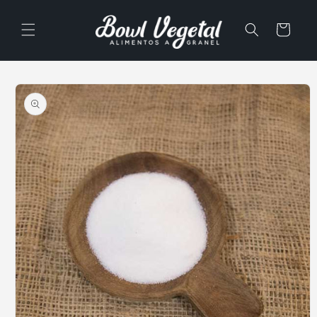
Ir
directamente
al contenido
Carrito
Ir
directamente
a la
información
del producto