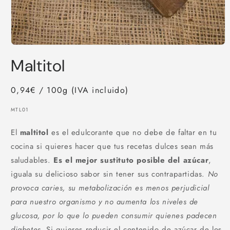
Abrir
elemento
Maltitol
multimedia
1
en
una
0,94€ / 100g (IVA incluido)
ventana
modal
SKU:
MTL01
El
maltitol
es el edulcorante que no debe de faltar en tu
cocina si quieres hacer que tus recetas dulces sean más
saludables.
Es el mejor sustituto posible del azúcar
,
iguala su delicioso sabor sin tener sus contrapartidas.
No
provoca caries, su metabolización es menos perjudicial
para nuestro organismo y no aumenta los niveles de
glucosa, por lo que lo pueden consumir quienes padecen
diabetes.
Si quieres reducir el contenido de azúcar de los