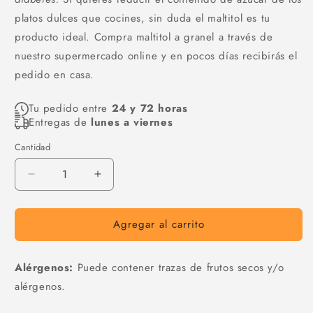
platos dulces que cocines, sin duda el maltitol es tu
producto ideal. Compra maltitol a granel a través de
nuestro supermercado online y en pocos días recibirás el
pedido en casa.
Tu pedido entre
24 y 72 horas
Entregas de
lunes a viernes
Cantidad
Cantidad
Reducir
Aumentar
cantidad
cantidad
para
para
Agregar al carrito
Maltitol
Maltitol
Alérgenos:
Puede contener trazas de frutos secos y/o
alérgenos.