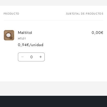
PRODUCTO
SUBTOTAL DE PRODUCTOS
Tu
carrito
0,00€
Maltitol
MTL01
0,94€/unidad
Cantidad
Reducir
Aumentar
cantidad
cantidad
para
para
Cargando...
Default
Default
Title
Title