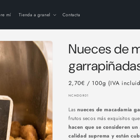
re mí
Tienda a granel
Contacta
Nueces de 
garrapiñada
2,70€ / 100g (IVA inclui
SKU:
NCMDGR01
Las
nueces de macadamia ga
frutos secos más exquisitos qu
hacen que se consideren un 
calidad suprema y están cub