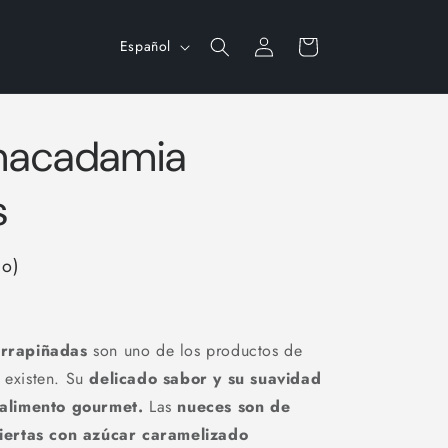
Iniciar
I
Carrito
Español
sesión
d
i
o
macadamia
m
s
a
do)
rrapiñadas
son uno de los productos de
e existen. Su
delicado sabor y su suavidad
alimento gourmet.
Las
nueces son de
iertas con azúcar caramelizado