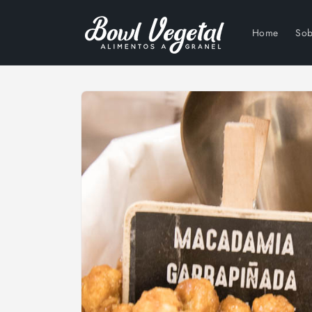
Ir
directamente
al contenido
Home
Sob
Ir
directamente
a la
información
del producto