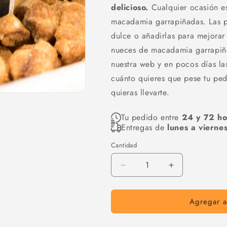
delicioso.
Cualquier ocasión e
macadamia garrapiñadas. Las p
dulce o añadirlas para mejorar
nueces de macadamia garrapiña
nuestra web y en pocos días la
cuánto quieres que pese tu ped
quieras llevarte.
Tu pedido entre
24 y 72 ho
Entregas de
lunes a vierne
Cantidad
Cantidad
Reducir
Aumentar
cantidad
cantidad
para
para
Agregar al
Nueces
Nueces
de
de
macadamia
macadamia