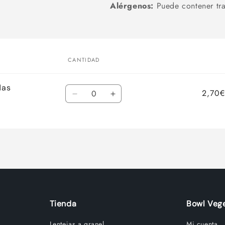
Alérgenos:
Puede contener tra
garrapiñadas
garrapiñadas
CANTIDAD
das
Cantidad
2,70€
Reducir
Aumentar
cantidad
cantidad
para
para
Default
Default
Title
Title
Tienda
Bowl Vege
Lentejas a granel
Mi cuenta