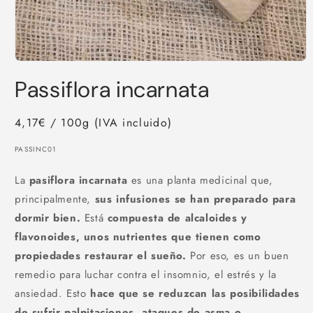
Abrir
elemento
Passiflora incarnata
multimedia
1
en
una
4,17€ / 100g (IVA incluido)
ventana
modal
SKU:
PASSINC01
La
pasiflora incarnata
es una planta medicinal que,
principalmente,
sus infusiones se han preparado para
dormir bien.
Está
compuesta de alcaloides y
flavonoides, unos nutrientes que tienen como
propiedades restaurar el sueño.
Por eso, es un buen
remedio para luchar contra el insomnio, el estrés y la
ansiedad. Esto
hace que se reduzcan las posibilidades
de sufrir palpitaciones, ataques de asma o