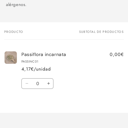
alérgenos.
PRODUCTO
SUBTOTAL DE PRODUCTOS
Tu
carrito
0,00€
Passiflora incarnata
PASSINC01
4,17€/unidad
Cantidad
Reducir
Aumentar
cantidad
cantidad
para
para
Cargando...
Default
Default
Title
Title