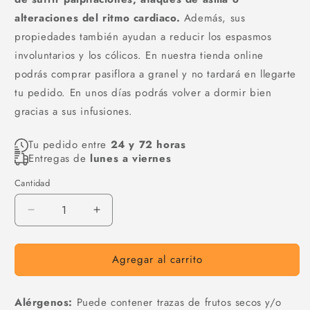
alteraciones del ritmo cardiaco.
Además, sus
propiedades también ayudan a reducir los espasmos
involuntarios y los cólicos. En nuestra tienda online
podrás comprar pasiflora a granel y no tardará en llegarte
tu pedido. En unos días podrás volver a dormir bien
gracias a sus infusiones.
Tu pedido entre
24 y 72 horas
Entregas de
lunes a viernes
Cantidad
Cantidad
Reducir
Aumentar
cantidad
cantidad
para
para
Agregar al carrito
Passiflora
Passiflora
incarnata
incarnata
Alérgenos:
Puede contener trazas de frutos secos y/o