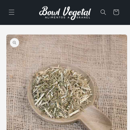
Ir
directamente
al contenido
Carrito
Ir
directamente
a la
información
del producto