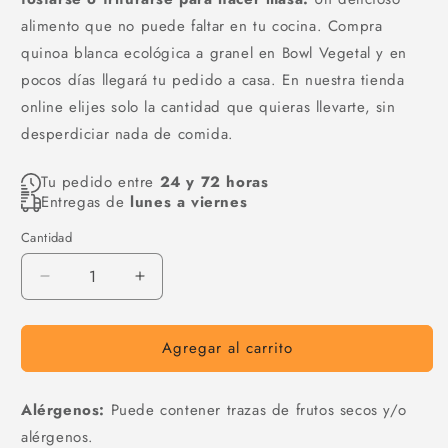
alimento que no puede faltar en tu cocina. Compra
quinoa blanca ecológica a granel en Bowl Vegetal y en
pocos días llegará tu pedido a casa. En nuestra tienda
online elijes solo la cantidad que quieras llevarte, sin
desperdiciar nada de comida.
Tu pedido entre
24 y 72 horas
Entregas de
lunes a viernes
Cantidad
Cantidad
Reducir
Aumentar
cantidad
cantidad
para
para
Agregar al carrito
Quinoa
Quinoa
blanca
blanca
ecológica
ecológica
Alérgenos:
Puede contener trazas de frutos secos y/o
alérgenos.