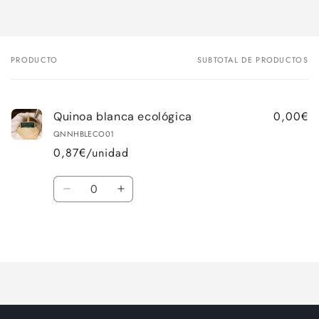
PRODUCTO
SUBTOTAL DE PRODUCTOS
Tu
carrito
0,00€
Quinoa blanca ecológica
QNNHBLECO01
0,87€/unidad
Cantidad
Reducir
Aumentar
cantidad
cantidad
para
para
Cargando...
Default
Default
Title
Title