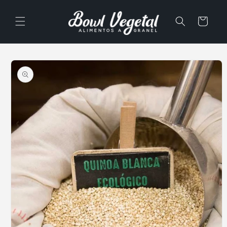
Ir
directamente
al contenido
Carrito
Ir
directamente
a la
información
del producto