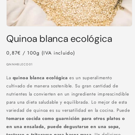
Abrir
elemento
Quinoa blanca ecológica
multimedia
1
en
una
0,87€ / 100g (IVA incluido)
ventana
modal
SKU:
QNNHBLECO01
La
quinoa blanca ecológica
es un superalimento
cultivado de manera sostenible. Su gran cantidad de
nutrientes la convierten en un ingrediente imprescindible
para una dieta saludable y equilibrada. Lo mejor de esta
variedad de quinoa es su versatilidad en la cocina. Puede
tomarse cocida como guarnición para otros platos o
en una ensalada, puede degustarse en una sopa,
tostarse o triturarse para hacer masa.
Un delicioso