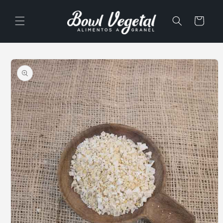
Ir
directamente
al contenido
Carrito
Ir
directamente
a la
información
del producto