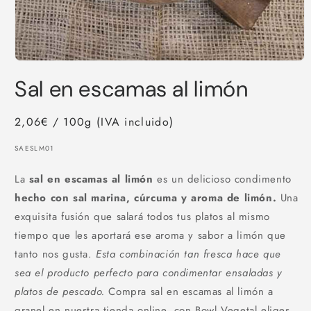
Abrir
elemento
Sal en escamas al limón
multimedia
1
en
una
2,06€ / 100g (IVA incluido)
ventana
modal
SKU:
SAESLM01
La
sal en escamas al limón
es un delicioso condimento
hecho con sal marina, cúrcuma y aroma de limón.
Una
exquisita fusión que salará todos tus platos al mismo
tiempo que les aportará ese aroma y sabor a limón que
tanto nos gusta.
Esta combinación tan fresca hace que
sea el producto perfecto para condimentar ensaladas y
platos de pescado.
Compra sal en escamas al limón a
granel en nuestra tienda online, con Bowl Vegetal eliges