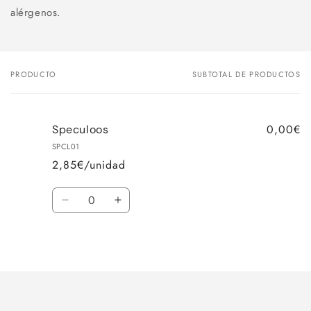
alérgenos.
PRODUCTO
SUBTOTAL DE PRODUCTOS
Tu
carrito
0,00€
Speculoos
SPCL01
2,85€/unidad
Cantidad
Reducir
Aumentar
cantidad
cantidad
para
para
Cargando...
Default
Default
Title
Title