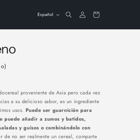
Iniciar
I
Carrito
Español
sesión
d
i
o
eno
m
a
do)
ocereal proveniente de Asia pero cada vez
as a su delicioso sabor, es un ingrediente
simos usos.
Puede ser guarnición para
se puede añadir a zumos y batidos,
nsaladas y guisos o combinándolo con
r de no ser realmente un cereal, comparte