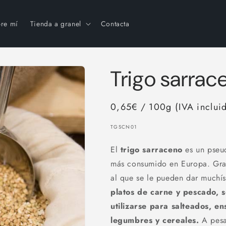
re mí
Tienda a granel
Contacta
Trigo sarrac
0,65€ / 100g (IVA inclui
SKU:
TGSCN01
El
trigo sarraceno
es un pseud
más consumido en Europa. Graci
al que se le pueden dar muchí
platos de carne y pescado, 
utilizarse para salteados, e
legumbres y cereales.
A pesa