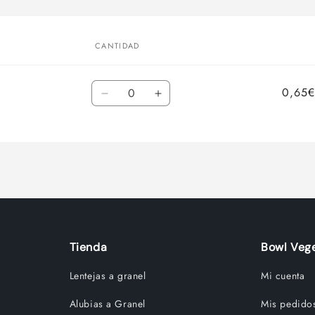
CANTIDAD
Cantidad
0,65€
Reducir
Aumentar
cantidad
cantidad
para
para
Default
Default
Title
Title
Tienda
Bowl Vege
Lentejas a granel
Mi cuenta
Alubias a Granel
Mis pedido