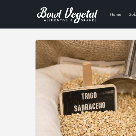
Ir
directamente
al contenido
Home
Sob
Ir
directamente
a la
información
del producto