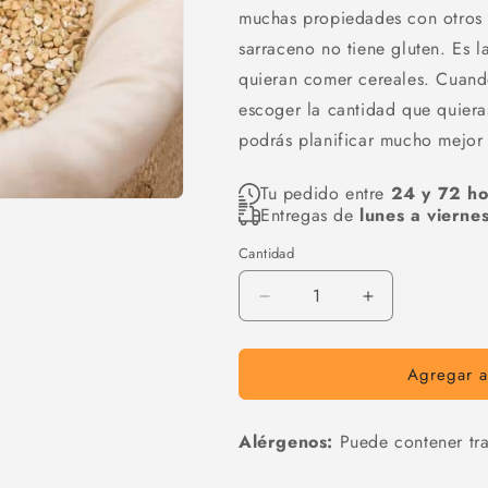
muchas propiedades con otros t
sarraceno no tiene gluten. Es l
quieran comer cereales. Cuand
escoger la cantidad que quieras
podrás planificar mucho mejor
Tu pedido entre
24 y 72 ho
Entregas de
lunes a vierne
Cantidad
Cantidad
Reducir
Aumentar
cantidad
cantidad
para
para
Agregar al
Trigo
Trigo
sarraceno
sarraceno
Alérgenos:
Puede contener tra