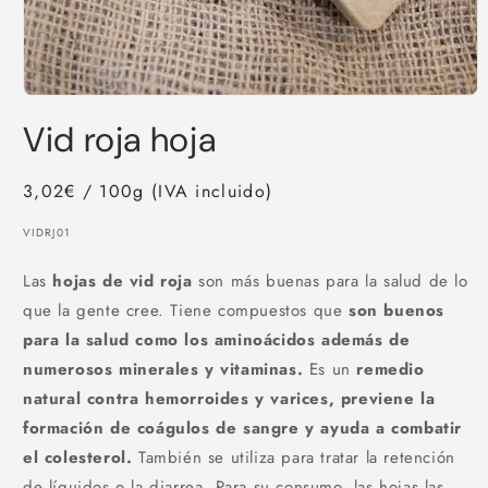
Abrir
elemento
Vid roja hoja
multimedia
1
en
una
3,02€ / 100g (IVA incluido)
ventana
modal
SKU:
VIDRJ01
Las
hojas de vid roja
son más buenas para la salud de lo
que la gente cree. Tiene compuestos que
son buenos
para la salud como los aminoácidos además de
numerosos minerales y vitaminas.
Es un
remedio
natural contra hemorroides y varices, previene la
formación de coágulos de sangre y ayuda a combatir
el colesterol.
También se utiliza para tratar la retención
de líquidos o la diarrea. Para su consumo, las hojas las