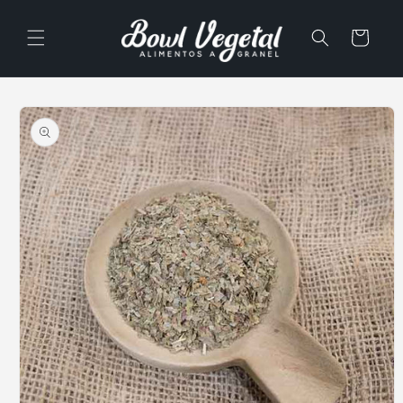
Ir
directamente
al contenido
Carrito
Ir
directamente
a la
información
del producto