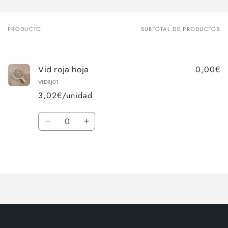
PRODUCTO
SUBTOTAL DE PRODUCTOS
Tu
carrito
0,00€
Vid roja hoja
VIDRJ01
3,02€/unidad
Cantidad
Reducir
Aumentar
cantidad
cantidad
para
para
Cargando...
Default
Default
Title
Title