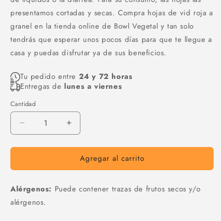
presentamos cortadas y secas. Compra hojas de vid roja a
granel en la tienda online de Bowl Vegetal y tan solo
tendrás que esperar unos pocos días para que te llegue a
casa y puedas disfrutar ya de sus beneficios.
Tu pedido entre
24 y 72 horas
Entregas de
lunes a viernes
Cantidad
Cantidad
Reducir
Aumentar
cantidad
cantidad
para
para
Agregar al carrito
Vid
Vid
roja
roja
hoja
hoja
Alérgenos:
Puede contener trazas de frutos secos y/o
alérgenos.